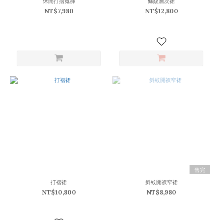
休閒打摺寬褲
條紋層次裙
(15)
NT$7,980
NT$12,800
米
白
(12)
卡
其
(11)
白
點
(5)
黑
點
(5)
深
灰
售完
藍
(3)
打褶裙
斜紋開衩窄裙
NT$10,800
NT$8,980
淺
卡
其