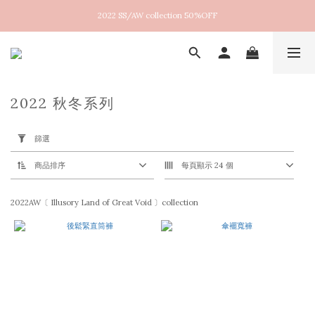
2022 SS/AW collection 50%OFF
New arrival！2026SS Lucent
New arrival！2026SS Lucent
2022 秋冬系列
套
用
篩選
篩
選
(0/20)
商品排序
每頁顯示 24 個
尺
2022AW〔 Illusory Land of Great Void 〕collection
寸
M
(43)
S
(43)
F