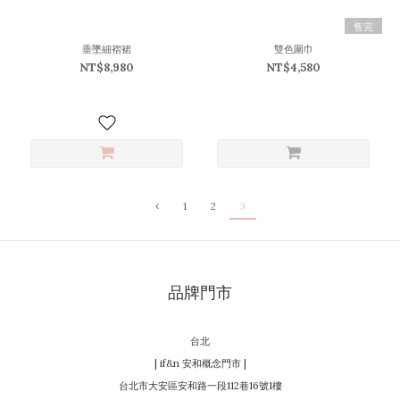
售完
垂墜細褶裙
雙色圍巾
NT$8,980
NT$4,580
1
2
3
品牌門市
台北
| if&n 安和概念門市 |
台北市大安區安和路一段112巷16號1樓