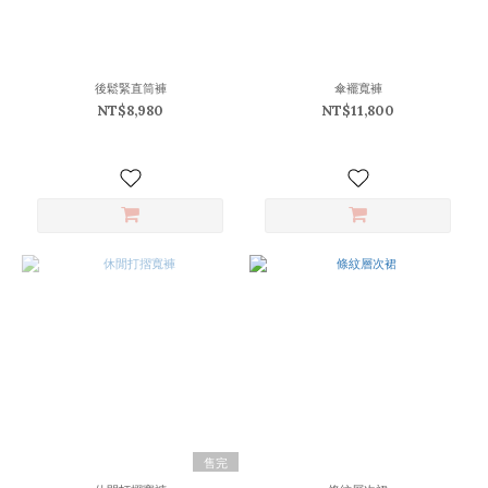
(18)
L
(18)
XL
後鬆緊直筒褲
傘襬寬褲
(12)
NT$8,980
NT$11,800
價格
(NT$)
~
顏
色
黑
(36)
白
(16)
售完
灰