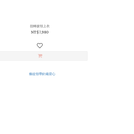
扭轉披領上衣
NT$7,980