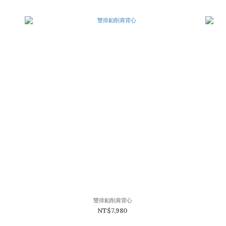
雙排釦削肩背心
NT$7,980