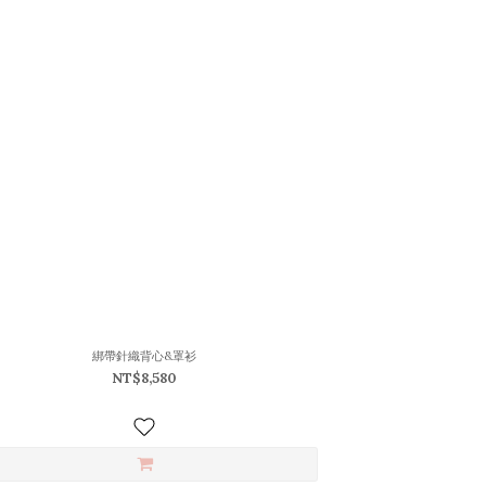
綁帶針織背心&罩衫
NT$8,580