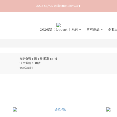
2022 SS/AW collection 50%OFF
New arrival！2026SS Lucent
New arrival！2026SS Lucent
2026SS〔 Lucent 〕系列
所有商品
倒數出
指定分類：滿 1 件 即享 85 折
適用通路：
網店
條款與細則