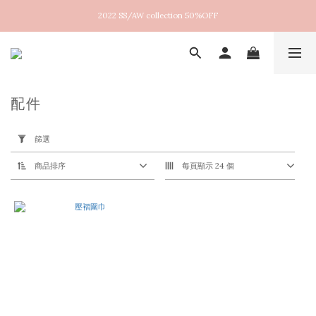
2022 SS/AW collection 50%OFF
New arrival！2026SS Lucent
New arrival！2026SS Lucent
配件
套
用
篩選
篩
選
(0/20)
商品排序
每頁顯示 24 個
尺
寸
F
(1)
價格
(NT$)