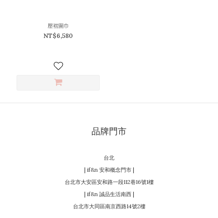
~
壓褶圍巾
NT$6,580
顏
色
卡
其
(1)
米
白
(1)
品牌門市
黑
(1)
台北
| if&n 安和概念門市 |
台北市大安區安和路一段112巷16號1樓
| if&n 誠品生活南西 |
台北市大同區南京西路14號2樓