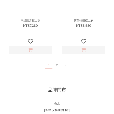
不規則方框上衣
荷葉袖細褶上衣
NT$7,280
NT$8,980
1
2
品牌門市
台北
| if&n 安和概念門市 |