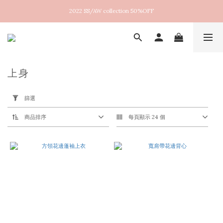
2022 SS/AW collection 50%OFF
New arrival！2026SS Lucent
New arrival！2026SS Lucent
上身
套
用
篩選
篩
選
(0/20)
商品排序
每頁顯示 24 個
尺
寸
M
(20)
S
(20)
L