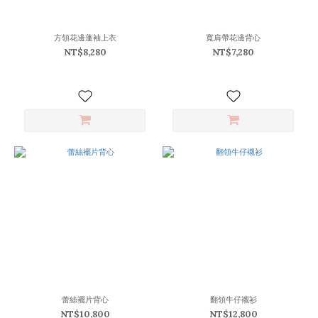
(10)
F
(9)
方領花邊蓬袖上衣
寬肩帶花邊背心
NT$8,280
NT$7,280
XL
(3)
價格
(NT$)
~
顏
色
白
(20)
黑
(15)
蕾絲襬片背心
翻領牛仔襯衫
NT$10,800
NT$12,800
粉