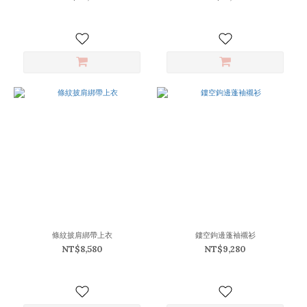
(7)
米
(6)
米
白
(4)
紅
棕
(3)
天
藍
(2)
橘
(2)
灰
條紋披肩綁帶上衣
鏤空鉤邊蓬袖襯衫
藍
NT$8,580
NT$9,280
(2)
看
更
多