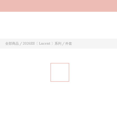
全部商品
/
2026SS〔 Lucent 〕系列
/
外套