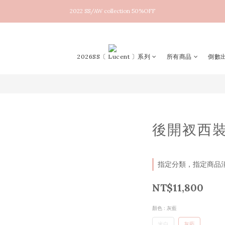
2022 SS/AW collection 50%OFF
New arrival！2026SS Lucent
New arrival！2026SS Lucent
2026SS〔 Lucent 〕系列
所有商品
倒數出
後開衩西
指定分類，指定商品消費
NT$11,800
顏色
: 灰藍
米白
灰藍