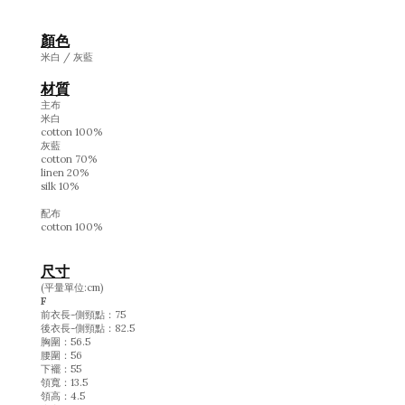
顏色
米白 / 灰藍
材質
主布
米白
cotton 100%
灰藍
cotton 70%
linen 20%
silk 10%
配布
cotton 100%
尺寸
(平量單位:cm)
F
前衣長-側頸點：75
後衣長-側頸點：82.5
胸圍：56.5
腰圍：56
下襬：55
領寬：13.5
領高：4.5