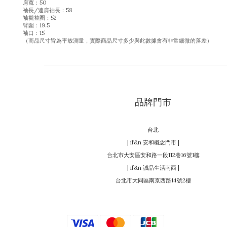
肩寬：50
袖長/連肩袖長：58
袖襱整圈：52
臂圍：19.5
袖口：15
（商品尺寸皆為平放測量，實際商品尺寸多少與此數據會有非常細微的落差）
品牌門市
台北
| if&n 安和概念門市 |
台北市大安區安和路一段112巷16號1樓
| if&n 誠品生活南西 |
台北市大同區南京西路14號2樓