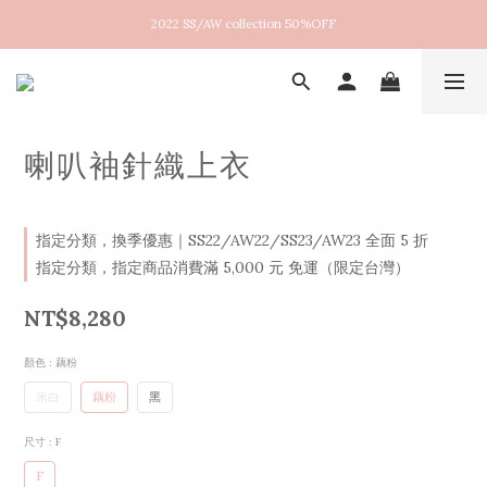
2022 SS/AW collection 50%OFF
New arrival！2026SS Lucent
New arrival！2026SS Lucent
喇叭袖針織上衣
指定分類，換季優惠｜SS22/AW22/SS23/AW23 全面 5 折
指定分類，指定商品消費滿 5,000 元 免運（限定台灣）
NT$8,280
顏色
: 藕粉
米白
藕粉
黑
尺寸
: F
F