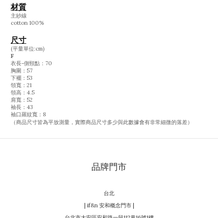
材質
主紗線
cotton 100%
尺寸
(平量單位:cm)
F
衣長-側頸點：70
胸圍：57
下襬：53
領寬：21
領高：4.5
肩寬：52
袖長：43
袖口羅紋寬：8
（商品尺寸皆為平放測量，實際商品尺寸多少與此數據會有非常細微的落差）
品牌門市
台北
| if&n 安和概念門市 |
台北市大安區安和路一段112巷16號1樓