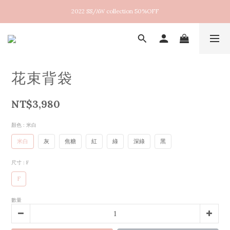
2022 SS/AW collection 50%OFF
New arrival！2026SS Lucent
New arrival！2026SS Lucent
花束背袋
NT$3,980
顏色
: 米白
米白
灰
焦糖
紅
綠
深綠
黑
尺寸
: F
F
數量