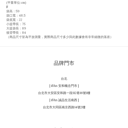
(平量單位:cm)
F
袋高：59
袋口寬：48.5
袋底寬：22
小提帶長：75
大提袋長：89
後背帶長：84
（商品尺寸皆為平放測量，實際商品尺寸多少與此數據會有非常細微的落差）
品牌門市
台北
| if&n 安和概念門市 |
台北市大安區安和路一段112巷16號1樓
| if&n 誠品生活南西 |
台北市大同區南京西路14號2樓