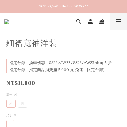
2022 SS/AW collection 50%OFF
New arrival！2026SS Lucent
New arrival！2026SS Lucent
細褶寬袖洋裝
指定分類，換季優惠｜SS22/AW22/SS23/AW23 全面 5 折
指定分類，指定商品消費滿 5,000 元 免運（限定台灣）
NT$11,800
顏色
: 米
米
黑
尺寸
: F
F