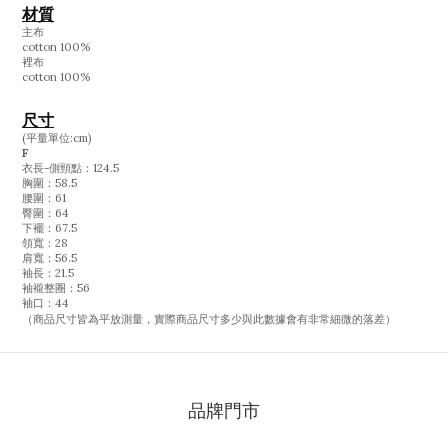
材質
主布
cotton 100%
裡布
cotton 100%
尺寸
(平量單位:cm)
F
衣長-側頸點
：124.5
胸圍
：58.5
腰圍
：61
臀圍
：64
下襬
：67.5
領寬
：28
肩寬
：56.5
袖長
：21.5
袖襱整圈
：56
袖口
：44
（商品尺寸皆為平放測量，實際商品尺寸多少與此數據會有非常細微的落差）
品牌門市