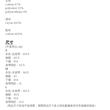
主布
cotton 67%
polyester 32%
polyurethane 1%
裡布
rayon 100%
配布
cotton 100%
尺寸
(平量單位:cm)
S
衣長-含肩帶：139.5
胸圍：40.5
下襬：104
肩帶間距：20.5
M
衣長-含肩帶：141.5
胸圍：43
下襬：104
肩帶間距：21
L
衣長-含肩帶：143.5
胸圍：45.5
下襬：104
肩帶間距：21.5
（商品尺寸皆為平放測量，實際商品尺寸多少與此數據會有非常細微的落差）