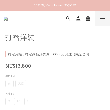
2022 SS/AW collection 50%OFF
New arrival！2026SS Lucent
New arrival！2026SS Lucent
打褶洋裝
指定分類，指定商品消費滿 5,000 元 免運（限定台灣）
NT$13,800
顏色
: 白
白
天藍
尺寸
: S
S
M
L