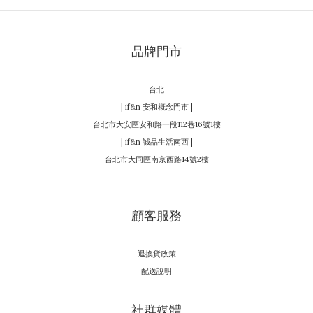
品牌門市
台北
| if&n 安和概念門市 |
台北市大安區安和路一段112巷16號1樓
| if&n 誠品生活南西 |
台北市大同區南京西路14號2樓
顧客服務
退換貨政策
配送說明
社群媒體