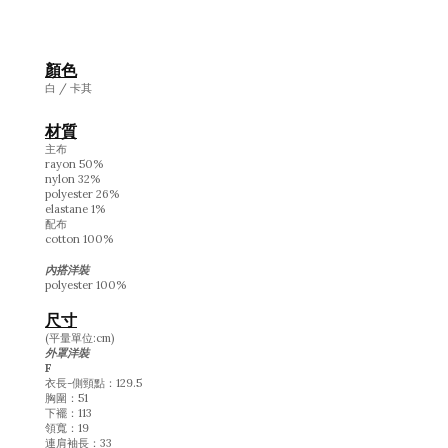
顏色
白 / 卡其
材質
主布
rayon 50%
nylon 32%
polyester 26%
elastane 1%
配布
cotton 100%
內搭洋裝
polyester 100%
尺寸
(平量單位:cm)
外罩洋裝
F
衣長-側頸點：129.5
胸圍：51
下襬：113
領寬：19
連肩袖長：33