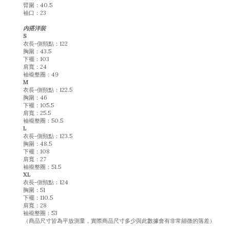
臂圍：40.5
袖口：23
內搭洋裝
S
衣長-側頸點：122
胸圍：43.5
下襬：103
肩寬：24
袖襱整圈：49
M
衣長-側頸點：122.5
胸圍：46
下襬：105.5
肩寬：25.5
袖襱整圈：50.5
L
衣長-側頸點：123.5
胸圍：48.5
下襬：108
肩寬：27
袖襱整圈：51.5
XL
衣長-側頸點
：
124
胸圍
：
51
下襬
：
110.5
肩寬
：
28
袖襱整圈
：
53
（商品尺寸皆為平放測量，實際商品尺寸多少與此數據會有非常細微的落差）