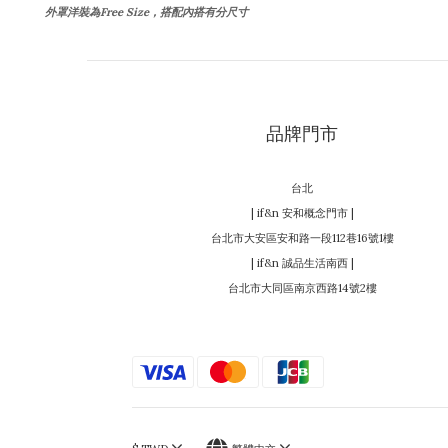
外罩洋裝為Free Size，搭配內搭有分尺寸
品牌門市
台北
| if&n 安和概念門市 |
台北市大安區安和路一段112巷16號1樓
| if&n 誠品生活南西 |
台北市大同區南京西路14號2樓