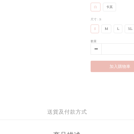
白
卡其
尺寸
: S
S
M
L
XL
數量
加入購物車
送貨及付款方式