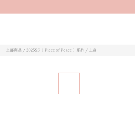
全部商品
/
2025SS〔 Piece of Peace 〕系列
/
上身