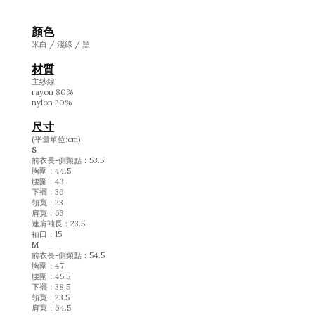
顏色
米白 / 淺綠 / 黑
材質
主紗線
rayon 80%
nylon 20%
尺寸
(平量單位:cm)
S
前衣長-側頸點：53.5
胸圍：44.5
腰圍：43
下襬：36
領寬：23
肩寬：63
連肩袖長：23.5
袖口：15
M
前衣長-側頸點：54.5
胸圍：47
腰圍：45.5
下襬：38.5
領寬：23.5
肩寬：64.5