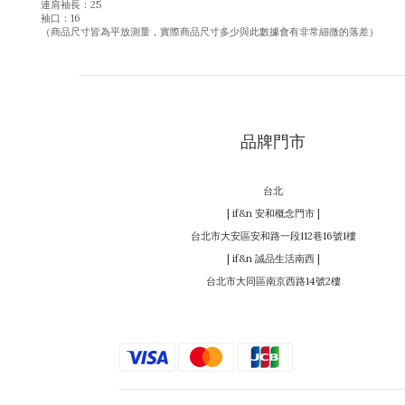
連肩袖長：25
袖口：16
（商品尺寸皆為平放測量，實際商品尺寸多少與此數據會有非常細微的落差）
品牌門市
台北
| if&n 安和概念門市 |
台北市大安區安和路一段112巷16號1樓
| if&n 誠品生活南西 |
台北市大同區南京西路14號2樓