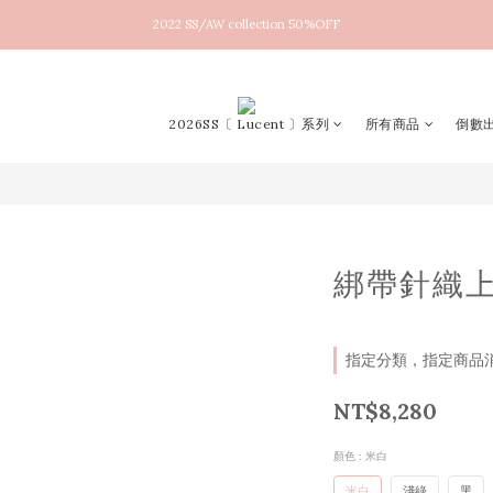
2022 SS/AW collection 50%OFF
New arrival！2026SS Lucent
New arrival！2026SS Lucent
2026SS〔 Lucent 〕系列
所有商品
倒數出
綁帶針織
指定分類，指定商品消費
NT$8,280
顏色
: 米白
米白
淺綠
黑