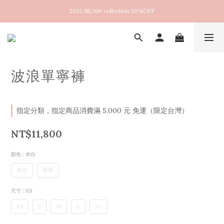
2022 SS/AW collection 50%OFF
New arrival！2026SS Lucent
New arrival！2026SS Lucent
波浪單寧褲
指定分類，指定商品消費滿 5,000 元 免運（限定台灣）
NT$11,800
顏色
: 米白
米白
單寧
尺寸
: XS
XS
S
M
L
XL