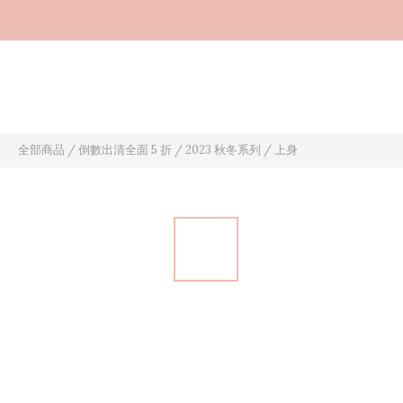
全部商品
/
倒數出清全面 5 折
/
2023 秋冬系列
/
上身