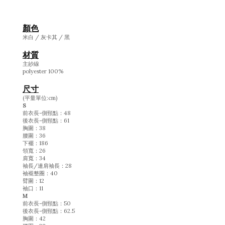
顏色
米白 / 灰卡其 / 黑
材質
主紗線
polyester 100%
尺寸
(平量單位:cm)
S
前衣長-側頸點：48
後衣長-側頸點：61
胸圍：38
腰圍：36
下襬：186
領寬：26
肩寬：34
袖長/連肩袖長：28
袖襱整圈：40
臂圍：12
袖口：11
M
前衣長-側頸點：50
後衣長-側頸點：62.5
胸圍：42