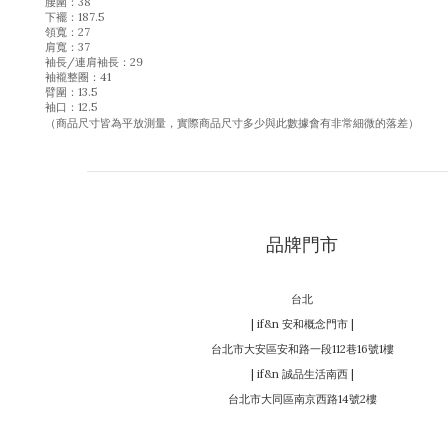
腰圍：38
下襬：187.5
領寬：27
肩寬：37
袖長/連肩袖長：29
袖襱整圈：41
臂圍：13.5
袖口：12.5
（商品尺寸皆為平放測量，實際商品尺寸多少與此數據會有非常細微的落差）
品牌門市
台北
| if&n 安和概念門市 |
台北市大安區安和路一段112巷16號1樓
| if&n 誠品生活南西 |
台北市大同區南京西路14號2樓