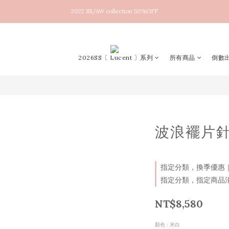
2022 SS/AW collection 50%OFF
New arrival！2026SS Lucent
New arrival！2026SS Lucent
2026SS〔 Lucent 〕系列
所有商品
倒數出
波浪襬片
指定分類，換季優惠｜SS2
指定分類，指定商品消費
NT$8,580
顏色
: 米白