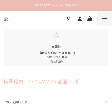
2022 SS/AW collection 50%OFF
New arrival！2026SS Lucent
New arrival！2026SS Lucent
會員
限定
指定分類：滿 1 件 即享 85 折
適用通路：
網店
條款與細則
換季優惠｜SS25/AW25 全面 85 折
每頁顯示 24 個