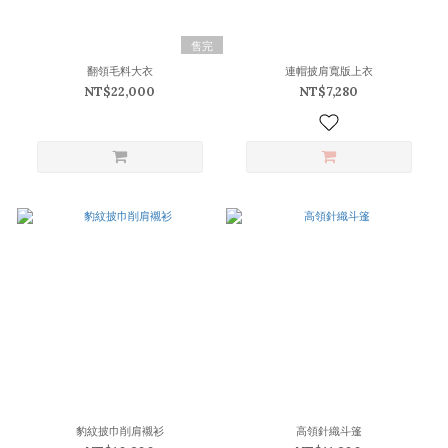
售完
翻領毛料大衣
連帽披肩寬版上衣
NT$22,000
NT$7,280
豹紋披巾削肩襯衫
高領針織斗篷