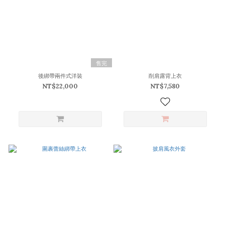
售完
後綁帶兩件式洋裝
削肩露背上衣
NT$22,000
NT$7,580