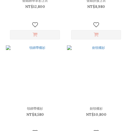
蕾絲綁帶罩衫上衣
蕾絲拼接上衣
(15)
NT$12,800
NT$8,980
米
白
(12)
卡
其
(11)
白
點
(5)
黑
點
(5)
深
灰
藍
(3)
領綁帶襯衫
劍領襯衫
NT$8,580
NT$10,800
淺
卡
其