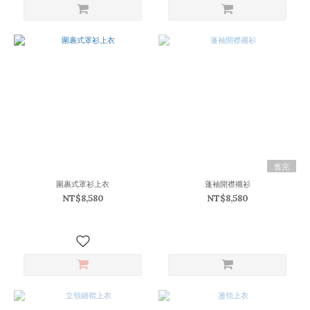
售完
圍裹式罩衫上衣
蓬袖開襟襯衫
NT$8,580
NT$8,580