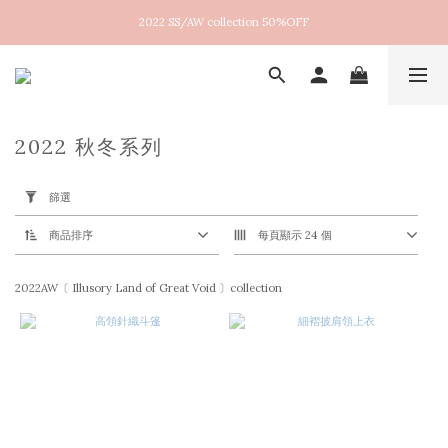
2022 SS/AW collection 50%OFF
New arrival！2026SS Lucent
New arrival！2026SS Lucent
2022 秋冬系列
套
用
篩選
篩
選
(0/20)
商品排序
每頁顯示 24 個
尺
2022AW〔 Illusory Land of Great Void 〕collection
寸
M
(43)
S
(43)
F