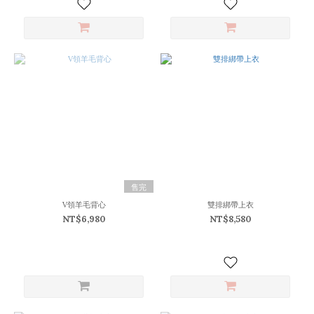
(3)
看
更
多
售完
V領羊毛背心
雙排綁帶上衣
NT$6,980
NT$8,580