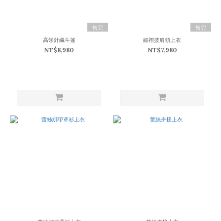
(18)
L
(18)
售完
售完
XL
高領針織斗篷
細褶披肩領上衣
(12)
NT$8,980
NT$7,980
價格
(NT$)
~
顏
色
黑
(36)
白
(16)
灰